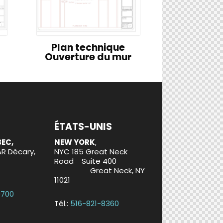
Plan technique
Ouverture du mur
ÉTATS-UNIS
BEC,
NEW YORK
,
AR Décary,
NYC 185 Great Neck
Road Suite 400
Great Neck, NY
11021
0700
Tél.:
516-821-8360