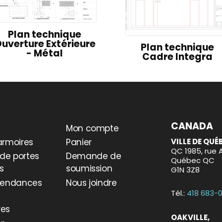
Plan technique
uverture Extérieure
Plan technique
- Métal
Cadre Integra
CANADA
Mon compte
VILLE DE QUÉ
armoires
Panier
QC 1985, rue 
de portes
Demande de
Québec QC
es
soumission
G1N 3Z8
 tendances
Nous joindre
Tél.:
418 683-
res
OAKVILLE,